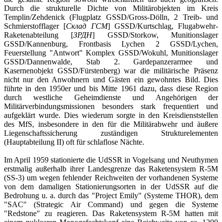
Durch die strukturelle Dichte von Militärobjekten im Kreis
Templin/Zehdenick (Flugplatz GSSD/Gross-Dölln, 2 Treib- und
Schmierstofflager [
Склад ГСМ
] GSSD/Kurtschlag, Flugabwehr-
Raketenabteilung [
ЗРДН
] GSSD/Storkow, Munitionslager
GSSD/Kannenburg, Frontbasis Lychen 2 GSSD/Lychen,
Feuerstellung "Antwort" Komplex GSSD/Wokuhl, Munitionslager
GSSD/Dannenwalde, Stab 2. Gardepanzerarmee und
Kasernenobjekt GSSD/Fürstenberg) war die militärische Präsenz
nicht nur den Anwohnern und Gästen ein gewohntes Bild. Dies
führte in den 1950er und bis Mitte 1961 dazu, dass diese Region
durch westliche Geheimdienste und Angehörigen der
Militärverbindungsmissionen besonders stark frequentiert und
aufgeklärt wurde. Dies wiederum sorgte in den Kreisdienststellen
des MfS, insbesondere in den für die Militärabwehr und äußere
Liegenschaftssicherung zuständigen Strukturelementen
(Hauptabteilung II) oft für schlaflose Nächte.
Im April 1959 stationierte die UdSSR in Vogelsang und Neuthymen
erstmalig außerhalb ihrer Landesgrenze das Raketensystem R-5M
(SS-3) um wegen fehlender Reichweiten der vorhandenen Systeme
von dem damaligen Stationierungsorten in der UdSSR auf die
Bedrohung u. a. durch das "Project Emily" (Systeme THOR), dem
"SAC" (Strategic Air Command) und gegen die Systeme
"Redstone" zu reagieren. Das Raketensystem R-5M hatten mit