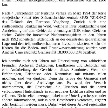
einem nuklearen Monogefechtskopf eine Reichweite von ca. 1200
km.
Nach 4 Jahrzehnten der Nutzung verließ im März 1994 der letzte
sowjetische Soldat (der Stütznachrichtenzentrale OUS 721/ОУС)
das Gelände der Garnison Vogelsang. Zurück blieb eine
städtebauliche Struktur im Wald, welche in ihrer Strukturdichte und
Ausdehnung auf dem Gebiet der ehemaligen DDR seines Gleichen
suchte. Zahlreiche innovative Nachnutzungsideen in den Jahren
nach 1992 scheiterten letztendlich an der dezentralen geografischen
Lage und den teils unüberschaubaren Investitionskosten. Allein die
Kosten für die Boden- und Grundwassersanierung wurden vom
Amt für Umweltschutz Gransee mit 18.000.000 DM beziffert.
Ich bemühe mich seit Jahren mit Unterstützung von zahlreichen
Freunden, Archiven, Zeitzeugen, Landkreisen und Behörden um
eine Aufarbeitung der Geschichte dieses Standortes. Wenn sie
Erfahrungen, Erlebnisse oder Kenntnisse mit mir/uns teilen
möchten, sind wir dankbar. Denn die Größe der Garnison sagt
nichts über deren Archivlage aus. Es wird der Versuch
unternommen, die Geschichte, die Ursachen und die damit
verbundenen Hintergründe in ein neutrales Licht zu stellen und zu
erläutern. Nicht selten erzeugen dabei neue Unterlagen bessere oder
andere Informationen, sodass sich Bestehendes verdichtet, ergänzt
oder berichtigt werden muss. Daher wird dieser Artikel regelmäßig