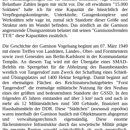
Belastbare Zahlen liegen mir nicht vor. Die oft erwähnten "15.000
Soldaten" halte ich für eine Kapazität die hinsichtlich der
Verpflegungskontingente, Unterkünfte, Garagenkomplexe und
Werkstätten sehr vage ist, zumal sich Standorte dieser Größe und
Struktur stets im Wandel befinden. Das nördlich an die Garnison
angrenzende Übungszentrum belastet mit seinen "Garnisonsfremden
TT/E" diese Kapazitäten zusätzlich.
Die Geschichte der Garnison Vogelsang beginnt am 07. März 1949
mit einem Treffen von Landräten, Landes-, Ober- und Forstmeistern
sowie zwei Generalen aus Berlin-Karlshorst in der Kommandantur
Templin. An diesem Tag wird mit der Übergabe eines SMAD-
Befehls ein Sperrgebiet für die Abholzung des Baumbestandes
westlich von Tangersdorf zum Zweck der Schaffung eines Schieß-
und Übungsplatzes auf 1400 Hektar festgelegt. Damit beginnt auf
den ehemaligen Flächen des Reichsnaturschutzgebietes "Forst
Tangersdorf" die erstmalige militärische Nutzung für den Neubau
eines der größten und bedeutendsten Standorte der GSSD. In den
folgenden 45 Jahren entstanden auf über 3 km² nach und nach in
mehr als 12 Militärstädtchen rund 500 Gebäude, finanziert aus
Haushaltsmitteln der DDR. Diese "Städtchen" (
военный городок
)
waren innerhalb der Garnison baulich mit Objektmauern abgegrenzt
und verwaltungstechnisch eigenständig. Diese enorme
flächenintensive Infrastruktur durch das sowjetische Militär prägte
die gesamte Region sowohl wirtschaftlich als auch geografisch.