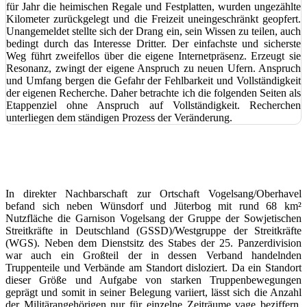
für Jahr die heimischen Regale und Festplatten, wurden ungezählte
Kilometer zurückgelegt und die Freizeit uneingeschränkt geopfert.
Unangemeldet stellte sich der Drang ein, sein Wissen zu teilen, auch
bedingt durch das Interesse Dritter. Der einfachste und sicherste
Weg führt zweifellos über die eigene Internetpräsenz. Erzeugt sie
Resonanz, zwingt der eigene Anspruch zu neuen Ufern. Anspruch
und Umfang bergen die Gefahr der Fehlbarkeit und Vollständigkeit
der eigenen Recherche. Daher betrachte ich die folgenden Seiten als
Etappenziel ohne Anspruch auf Vollständigkeit. Recherchen
unterliegen dem ständigen Prozess der Veränderung.
In direkter Nachbarschaft zur Ortschaft Vogelsang/Oberhavel
befand sich neben Wünsdorf und Jüterbog mit rund 68 km²
Nutzfläche die Garnison Vogelsang der Gruppe der Sowjetischen
Streitkräfte in Deutschland (GSSD)/Westgruppe der Streitkräfte
(WGS). Neben dem Dienstsitz des Stabes der 25. Panzerdivision
war auch ein Großteil der in dessen Verband handelnden
Truppenteile und Verbände am Standort disloziert. Da ein Standort
dieser Größe und Aufgabe von starken Truppenbewegungen
geprägt und somit in seiner Belegung variiert, lässt sich die Anzahl
der Militärangehörigen nur für einzelne Zeiträume vage beziffern.