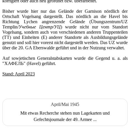
korrigiert oder auch neu geordnet bzw. überarbeitet.
Bisher wurde hier nur das Gelände der Garnison nördlich der
Ortschaft Vogelsang dargestellt. Das nördlich an die Havel bis
Richtung Lychen angrenzende Gelände (Übungszentrum/UZ
Templin/
Учебные Центр/УЦ
) wurde nicht nur vom Standort
Vogelsang, sondern auch von verschiedenen anderen Truppenteilen
(TT) und Einheiten (E) anderer Standorte als Ausbildungsgelände
genutzt und soll hier vorerst nicht dargestellt werden. Das UZ wurde
über die 20. GA Eberswalde geführt und in der Nutzung verwaltet.
Auf sowjetischen Generalstabskarten wurde die Gegend u. a. als
"ХАФЕЛЬ" (Havel) geführt.
Stand: April 2023
April/Mai 1945
Mit etwas Recherche stehen nun Lagekarten und
Gefechtsjournale der 49. Armee ...