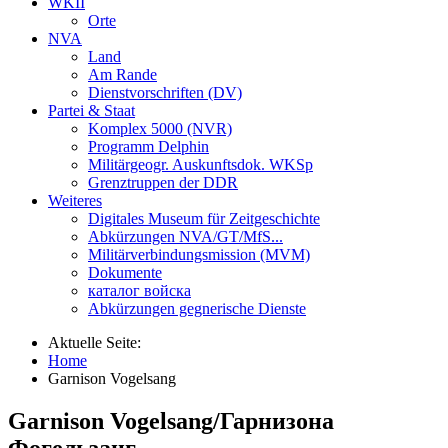
WKII
Orte
NVA
Land
Am Rande
Dienstvorschriften (DV)
Partei & Staat
Komplex 5000 (NVR)
Programm Delphin
Militärgeogr. Auskunftsdok. WKSp
Grenztruppen der DDR
Weiteres
Digitales Museum für Zeitgeschichte
Abkürzungen NVA/GT/MfS...
Militärverbindungsmission (MVM)
Dokumente
каталог войска
Abkürzungen gegnerische Dienste
Aktuelle Seite:
Home
Garnison Vogelsang
Garnison Vogelsang/Гарнизона
Фогельзанг