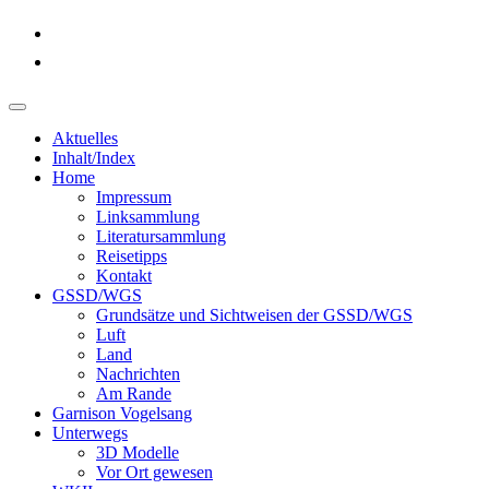
Aktuelles
Inhalt/Index
Home
Impressum
Linksammlung
Literatursammlung
Reisetipps
Kontakt
GSSD/WGS
Grundsätze und Sichtweisen der GSSD/WGS
Luft
Land
Nachrichten
Am Rande
Garnison Vogelsang
Unterwegs
3D Modelle
Vor Ort gewesen