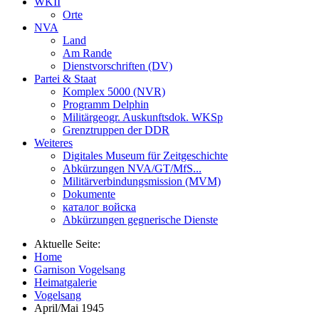
WKII
Orte
NVA
Land
Am Rande
Dienstvorschriften (DV)
Partei & Staat
Komplex 5000 (NVR)
Programm Delphin
Militärgeogr. Auskunftsdok. WKSp
Grenztruppen der DDR
Weiteres
Digitales Museum für Zeitgeschichte
Abkürzungen NVA/GT/MfS...
Militärverbindungsmission (MVM)
Dokumente
каталог войска
Abkürzungen gegnerische Dienste
Aktuelle Seite:
Home
Garnison Vogelsang
Heimatgalerie
Vogelsang
April/Mai 1945