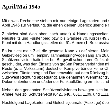
April/Mai 1945
Mit etwas Recherche stehen mir nun einige Lagekarten und 
April 1945 zur Verfügung, die einen kleinen Überlick über die
Zunächst sind (von oben nach unten) 4 Handlungsstreifen
Neustrelitz und Fürstenberg bzw. bis Gransee 70. Korps) 49.
Front mit dem Handlungsstreifen der 61. Armee (1. Belorussisc
Es ist nicht mein Ziel, die gesamte Karte zu definieren. M
Gebiet/Region um Templin/Hammelspring/Vogelsang am 28.04
Schützendivision hatte hier bei Burgwall schon ihren Gefech
geschuldet, was den Einsatz von großen Panzerverbänden mil
Reste (u. a. Volkssturm) deutscher Kampfverbände keine Cha
zwischen Fürstenberg und Dannenwalde auf dem Rückzug bzw. w
Süd-West Richtung abgedrängt. Die genannten Wehrmachtsve
Dokumentenfunden und/oder der Funkaufklärung ermittelt und v
Neben den genannten Schützendivisionen bewegen sich im 
Armee, wie zb. Schützen-Rgt (642., 648., 661., 1109. und 1111.
Nachfolgend Lagekarten und Gefechtsjournale (Auszüge) über