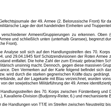
Gefechtsjournale der 49. Armee (2. Belorussische Front) für
 militärische Lage der dort handelnden Einheiten und Truppentei
 verschiedener Armeen/Gruppierungen zu erkennen. Oben (Ge
 Armee und schließlich unten (unterhalb Gransee), begrenzt dur
he Front).
eine Analyse soll sich auf den Handlungsstreifen des 70. Korp
. und 29.04.1945 fünf Schützendivisionen der Roten Armee zu
tsstand entfaltet. Die hohe Zahl der zum Einsatz gebrachten 
itärisch unsinnig macht. Dennoch, gegen diese massiven Grupp
nce. Den Vermerken auf der Karte folgend befindet sich das 49
ird durch die starken gegnerischen Kräfte dazu gedrängt. Die 
rbände, auf der Lagekarte mit Blau verzeichnet, wurden vons
on der sowjetischen Militärführung der 49. Armee identifiziert/
Handlungsstreifen des 70. Korps zwischen Fürstenberg und D
), Kavallerie-Division (Budjonny-Reiter, 6.) und mechanisierte 
 die Handlungen von TT/E im Streifen zwischen Neustrelitz bi