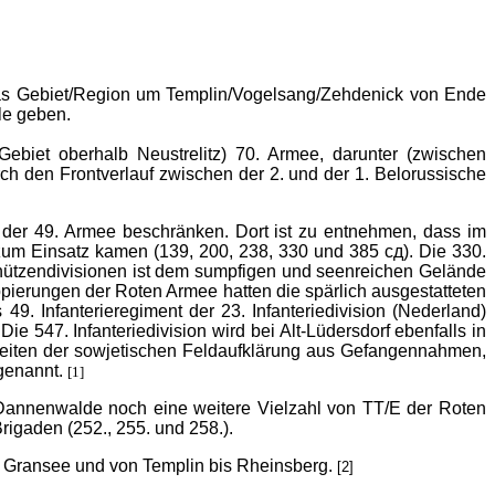
 das Gebiet/Region um Templin/Vogelsang/Zehdenick von Ende
le geben.
biet oberhalb Neustrelitz) 70. Armee, darunter (zwischen
ch den Frontverlauf zwischen der 2. und der 1. Belorussische
s der 49. Armee beschränken. Dort ist zu entnehmen, dass im
m Einsatz kamen (139, 200, 238, 330 und 385 сд). Die 330.
Schützendivisionen ist dem sumpfigen und seenreichen Gelände
ierungen der Roten Armee hatten die spärlich ausgestatteten
. Infanterieregiment der 23. Infanteriedivision (Nederland)
547. Infanteriedivision wird bei Alt-Lüdersdorf ebenfalls in
eiten der sowjetischen Feldaufklärung aus Gefangennahmen,
genannt.
[1]
annenwalde noch eine weitere Vielzahl von TT/E der Roten
Brigaden (252., 255. und 258.).
s Gransee und von Templin bis Rheinsberg.
[2]