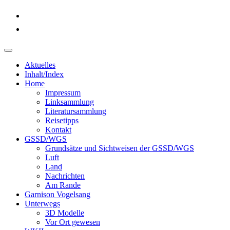
Aktuelles
Inhalt/Index
Home
Impressum
Linksammlung
Literatursammlung
Reisetipps
Kontakt
GSSD/WGS
Grundsätze und Sichtweisen der GSSD/WGS
Luft
Land
Nachrichten
Am Rande
Garnison Vogelsang
Unterwegs
3D Modelle
Vor Ort gewesen