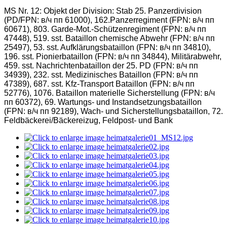
MS Nr. 12:
Objekt der Division: Stab 25. Panzerdivision
(PD/FPN: в/ч пп 61000), 162.Panzerregiment (FPN: в/ч пп
60671), 803. Garde-Mot.-Schützenregiment (FPN: в/ч пп
47448), 519. sst. Bataillon chemische Abwehr (FPN: в/ч пп
25497), 53. sst. Aufklärungsbataillon (FPN: в/ч пп 34810),
196. sst. Pionierbataillon (FPN: в/ч пп 34844), Militärabwehr,
459. sst. Nachrichtenbataillon der 25. PD (FPN: в/ч пп
34939), 232. sst. Medizinisches Bataillon (FPN: в/ч пп
47389), 687. sst. Kfz-Transport Bataillon (FPN: в/ч пп
52776), 1076. Bataillon materielle Sicherstellung (FPN: в/ч
пп 60372), 69. Wartungs- und Instandsetzungsbataillon
(FPN: в/ч пп 92189), Wach- und Sicherstellungsbataillon, 72.
Feldbäckerei/Bäckereizug, Feldpost- und Bank