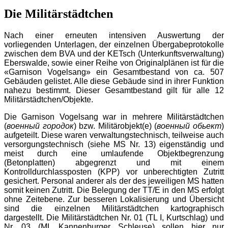
Die Militärstädtchen
Nach einer erneuten intensiven Auswertung der
vorliegenden Unterlagen, der einzelnen Übergabeprotokolle
zwischen dem BVA und der KETsch (Unterkunftsverwaltung)
Eberswalde, sowie einer Reihe von Originalplänen ist für die
«Garnison Vogelsang» ein Gesamtbestand von ca. 507
Gebäuden gelistet. Alle diese Gebäude sind in ihrer Funktion
nahezu bestimmt. Dieser Gesamtbestand gilt für alle 12
Militärstädtchen/Objekte.
Die Garnison Vogelsang war in mehrere Militärstädtchen
(
военный городок
) bzw. Militärobjekt(e) (
военный обьект
)
aufgeteilt. Diese waren verwaltungstechnisch, teilweise auch
versorgungstechnisch (siehe MS Nr. 13) eigenständig und
meist durch eine umlaufende Objektbegrenzung
(Betonplatten) abgegrenzt und mit einem
Kontrolldurchlassposten (KPP) vor unberechtigten Zutritt
gesichert. Personal anderer als der des jeweiligen MS hatten
somit keinen Zutritt. Die Belegung der TT/E in den MS erfolgt
ohne Zeitebene. Zur besseren Lokalisierung und Übersicht
sind die einzelnen Militärstädtchen kartographisch
dargestellt. Die Militärstädtchen Nr. 01 (TL I, Kurtschlag) und
Nr. 03 (ML Kannenburger Schleuse) sollen hier nur