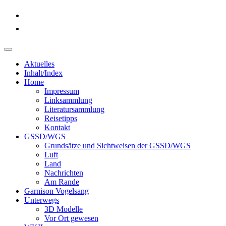
Aktuelles
Inhalt/Index
Home
Impressum
Linksammlung
Literatursammlung
Reisetipps
Kontakt
GSSD/WGS
Grundsätze und Sichtweisen der GSSD/WGS
Luft
Land
Nachrichten
Am Rande
Garnison Vogelsang
Unterwegs
3D Modelle
Vor Ort gewesen