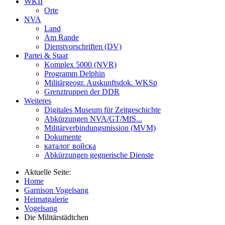
WKII
Orte
NVA
Land
Am Rande
Dienstvorschriften (DV)
Partei & Staat
Komplex 5000 (NVR)
Programm Delphin
Militärgeogr. Auskunftsdok. WKSp
Grenztruppen der DDR
Weiteres
Digitales Museum für Zeitgeschichte
Abkürzungen NVA/GT/MfS...
Militärverbindungsmission (MVM)
Dokumente
каталог войска
Abkürzungen gegnerische Dienste
Aktuelle Seite:
Home
Garnison Vogelsang
Heimatgalerie
Vogelsang
Die Militärstädtchen