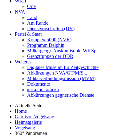
WKII
Orte
NVA
Land
Am Rande
Dienstvorschriften (DV)
Partei & Staat
Komplex 5000 (NVR)
Programm Delphin
Militärgeogr. Auskunftsdok. WKSp
Grenztruppen der DDR
Weiteres
Digitales Museum für Zeitgeschichte
Abkürzungen NVA/GT/MfS...
Militärverbindungsmission (MVM)
Dokumente
каталог войска
Abkürzungen gegnerische Dienste
Aktuelle Seite:
Home
Garnison Vogelsang
Heimatgalerie
Vogelsang
360° Panoramen