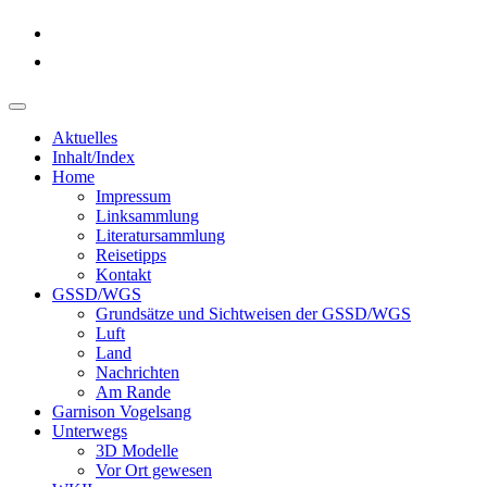
Aktuelles
Inhalt/Index
Home
Impressum
Linksammlung
Literatursammlung
Reisetipps
Kontakt
GSSD/WGS
Grundsätze und Sichtweisen der GSSD/WGS
Luft
Land
Nachrichten
Am Rande
Garnison Vogelsang
Unterwegs
3D Modelle
Vor Ort gewesen