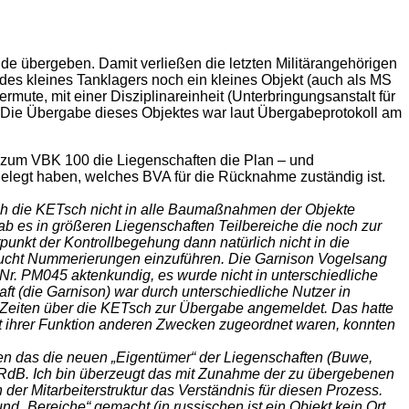
 übergeben. Damit verließen die letzten Militärangehörigen
 des kleines Tanklagers noch ein kleines Objekt (auch als MS
ute, mit einer Disziplinareinheit (Unterbringungsanstalt für
 Die Übergabe dieses Objektes war laut Übergabeprotokoll am
zum VBK 100 die Liegenschaften die Plan – und
legt haben, welches BVA für die Rücknahme zuständig ist.
uch die KETsch nicht in alle Baumaßnahmen der Objekte
ab es in größeren Liegenschaften Teilbereiche die noch zur
unkt der Kontrollbegehung dann natürlich nicht in die
rsucht Nummerierungen einzuführen. Die Garnison Vogelsang
Nr. PM045 aktenkundig, es wurde nicht in unterschiedliche
ft (die Garnison) war durch unterschiedliche Nutzer in
en Zeiten über die KETsch zur Übergabe angemeldet. Das hatte
eit ihrer Funktion anderen Zwecken zugeordnet waren, konnten
lden das die neuen „Eigentümer“ der Liegenschaften (Buwe,
er RdB. Ich bin überzeugt das mit Zunahme der zu übergebenen
er Mitarbeiterstruktur das Verständnis für diesen Prozess.
nd „Bereiche“ gemacht (in russischen ist ein Objekt kein Ort