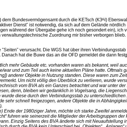
7) dem Bundesvermögensamt durch die KETsch (КЭЧ) Eberswalde
ktiver Dienst" ist notwendig, da sich auf dem Gelände nördlich
gen während der Übergabe gehe ich noch gesondert ein), ich verm
 verwaltungstechnische Zuordnung mir bisher verborgen blieb.
eiten" verursacht. Die WGS hat über ihren Verbindungsstab 
Danach hat die Buwe das an die OFD gemeldet die dann festge
ntlich mehr Gebäude etc. vorhanden waren als bekannt, weil a
/war und zum Teil auch keine aktuellen Pläne hatte. Oftmals g
g]) anderer Objekte in Nutzung standen. Diese waren zum Zeitp
rmerkt. Um nicht völlig den Überblick zu verlieren, wurde ve
echnisch vom BVA als ein Ganzes betrachtet und war unter der 
sen, denn, bleiben wir gedanklich in Vogelsang, die Liegenscha
 nun wurde diese durch den Verbindungsstab zu unterschiedlich
urde sehr schnell freigezogen, andere Objekte die in Abhängigk
).
iete) Ende der 1980ziger Jahre, möchte ich starke Zweifel anme
ht“ fuhren wie seinerzeit die Mitglieder der Arbeitsgruppen d
n. Einzig Seitens des BVA änderte sich mit Neuaufstellung in d
isch durch die BVA kein Unterschied bei „Objekten“, „Anlagen“ u