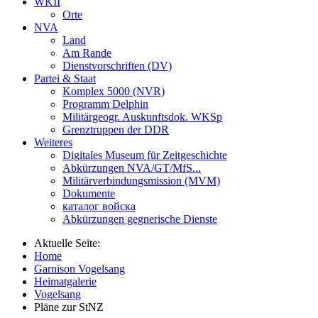
WKII
Orte
NVA
Land
Am Rande
Dienstvorschriften (DV)
Partei & Staat
Komplex 5000 (NVR)
Programm Delphin
Militärgeogr. Auskunftsdok. WKSp
Grenztruppen der DDR
Weiteres
Digitales Museum für Zeitgeschichte
Abkürzungen NVA/GT/MfS...
Militärverbindungsmission (MVM)
Dokumente
каталог войска
Abkürzungen gegnerische Dienste
Aktuelle Seite:
Home
Garnison Vogelsang
Heimatgalerie
Vogelsang
Pläne zur StNZ