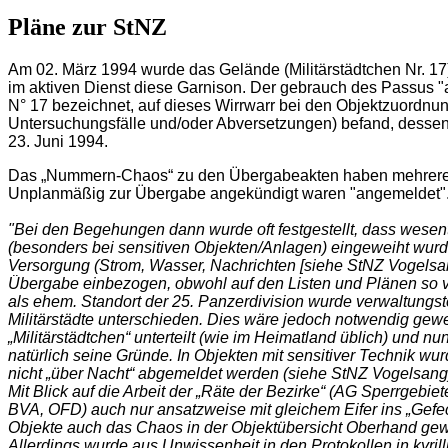
Pläne zur StNZ
Am 02. März 1994 wurde das Gelände (Militärstädtchen Nr. 1
im aktiven Dienst diese Garnison. Der gebrauch des Passus "a
N° 17 bezeichnet, auf dieses Wirrwarr bei den Objektzuordnun
Untersuchungsfälle und/oder Abversetzungen) befand, dessen
23. Juni 1994.
Das „Nummern-Chaos“ zu den Übergabeakten haben mehrere "S
Unplanmäßig zur Übergabe angekündigt waren "angemeldet". 
"Bei den Begehungen dann wurde oft festgestellt, dass wese
(besonders bei sensitiven Objekten/Anlagen) eingeweiht wurde
Versorgung (Strom, Wasser, Nachrichten [siehe StNZ Vogelsan
Übergabe einbezogen, obwohl auf den Listen und Plänen so ve
als ehem. Standort der 25. Panzerdivision wurde verwaltungst
Militärstädte unterschieden. Dies wäre jedoch notwendig gewe
„Militärstädtchen“ unterteilt (wie im Heimatland üblich) und
natürlich seine Gründe. In Objekten mit sensitiver Technik w
nicht „über Nacht“ abgemeldet werden (siehe StNZ Vogelsang
Mit Blick auf die Arbeit der „Räte der Bezirke“ (AG Sperrgeb
BVA, OFD) auch nur ansatzweise mit gleichem Eifer ins „Gefec
Objekte auch das Chaos in der Objektübersicht Oberhand gewan
Allerdings wurde aus Unwissenheit in den Protokollen in kyrill