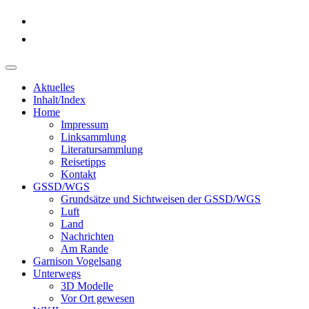
Aktuelles
Inhalt/Index
Home
Impressum
Linksammlung
Literatursammlung
Reisetipps
Kontakt
GSSD/WGS
Grundsätze und Sichtweisen der GSSD/WGS
Luft
Land
Nachrichten
Am Rande
Garnison Vogelsang
Unterwegs
3D Modelle
Vor Ort gewesen