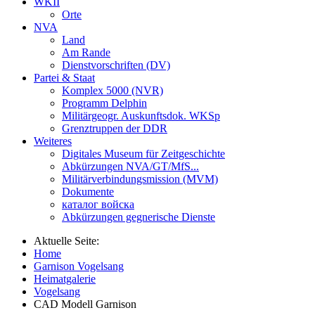
WKII
Orte
NVA
Land
Am Rande
Dienstvorschriften (DV)
Partei & Staat
Komplex 5000 (NVR)
Programm Delphin
Militärgeogr. Auskunftsdok. WKSp
Grenztruppen der DDR
Weiteres
Digitales Museum für Zeitgeschichte
Abkürzungen NVA/GT/MfS...
Militärverbindungsmission (MVM)
Dokumente
каталог войска
Abkürzungen gegnerische Dienste
Aktuelle Seite:
Home
Garnison Vogelsang
Heimatgalerie
Vogelsang
CAD Modell Garnison