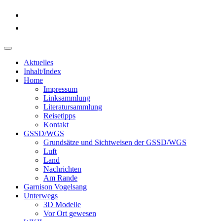
Aktuelles
Inhalt/Index
Home
Impressum
Linksammlung
Literatursammlung
Reisetipps
Kontakt
GSSD/WGS
Grundsätze und Sichtweisen der GSSD/WGS
Luft
Land
Nachrichten
Am Rande
Garnison Vogelsang
Unterwegs
3D Modelle
Vor Ort gewesen