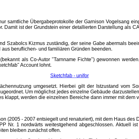
 nur samtliche Übergabeprotokolle der Garnison Vogelsang ein
. Damit ist der Grundstein einer detallierten Darstellung als C
und Szabolcs Kizmus zuständig, der seine Gabe abermals beei
ll aus beruflichen- und familiären Gründen beenden.
 (bekannt als Co-Autor "Tarnname Fichte") gewonnen werden, 
ketchfab" Account lohnt.
Sketchfab - unifor
 Flächennutzung umgesetzt. Hierbei gilt der Istzustand vom S
zugeordnet. Um möglichst jedes einzelne Gebäude darzustellen,
lles klappt, werden die einzelnen Bereiche dann immer mit dem
ison (2005 - 2007 entsiegelt und renaturiert), mit dem Haus de
P Nr. 1 nordwärts weitestgehend abgeschlossen. Aktuell ist
iten bleiben zunächst offen.