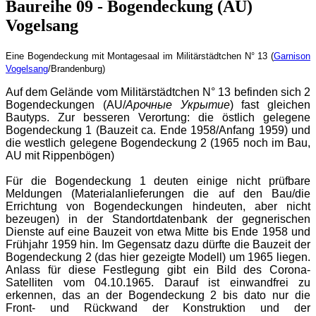
Baureihe 09 - Bogendeckung (AU)
Vogelsang
Eine Bogendeckung mit Montagesaal im Militärstädtchen N° 13 (
Garnison
Vogelsang
/Brandenburg)
Auf dem Gelände vom Militärstädtchen N° 13 befinden sich 2
Bogendeckungen (AU/
Арочные Укрытие
) fast gleichen
Bautyps. Zur besseren Verortung: die östlich gelegene
Bogendeckung 1 (Bauzeit ca. Ende 1958/Anfang 1959) und
die westlich gelegene Bogendeckung 2 (1965 noch im Bau,
AU mit Rippenbögen)
Für die Bogendeckung 1 deuten einige nicht prüfbare
Meldungen (Materialanlieferungen die auf den Bau/die
Errichtung von Bogendeckungen hindeuten, aber nicht
bezeugen) in der Standortdatenbank der gegnerischen
Dienste auf eine Bauzeit von etwa Mitte bis Ende 1958 und
Frühjahr 1959 hin. Im Gegensatz dazu dürfte die Bauzeit der
Bogendeckung 2 (das hier gezeigte Modell) um 1965 liegen.
Anlass für diese Festlegung gibt ein Bild des Corona-
Satelliten vom 04.10.1965. Darauf ist einwandfrei zu
erkennen, das an der Bogendeckung 2 bis dato nur die
Front- und Rückwand der Konstruktion und der