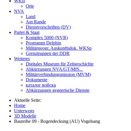
WKII
Orte
NVA
Land
Am Rande
Dienstvorschriften (DV)
Partei & Staat
Komplex 5000 (NVR)
Programm Delphin
Militärgeogr. Auskunftsdok. WKSp
Grenztruppen der DDR
Weiteres
Digitales Museum für Zeitgeschichte
Abkürzungen NVA/GT/MfS...
Militärverbindungsmission (MVM)
Dokumente
каталог войска
Abkürzungen gegnerische Dienste
Aktuelle Seite:
Home
Unterwegs
3D Modelle
Baureihe 09 - Bogendeckung (AU) Vogelsang