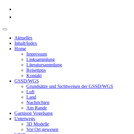
Aktuelles
Inhalt/Index
Home
Impressum
Linksammlung
Literatursammlung
Reisetipps
Kontakt
GSSD/WGS
Grundsätze und Sichtweisen der GSSD/WGS
Luft
Land
Nachrichten
Am Rande
Garnison Vogelsang
Unterwegs
3D Modelle
Vor Ort gewesen